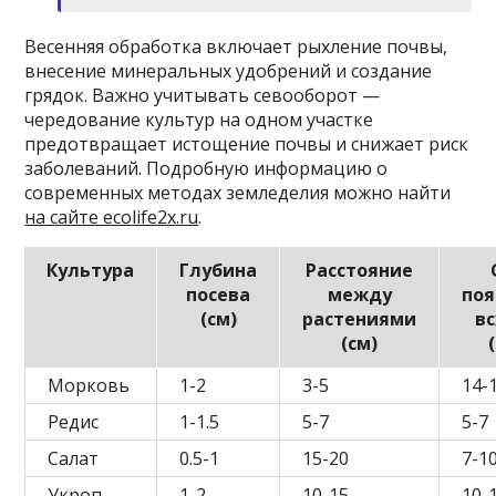
Весенняя обработка включает рыхление почвы,
внесение минеральных удобрений и создание
грядок. Важно учитывать севооборот —
чередование культур на одном участке
предотвращает истощение почвы и снижает риск
заболеваний. Подробную информацию о
современных методах земледелия можно найти
на сайте ecolife2x.ru
.
Культура
Глубина
Расстояние
посева
между
по
(см)
растениями
в
(см)
Морковь
1-2
3-5
14-
Редис
1-1.5
5-7
5-7
Салат
0.5-1
15-20
7-1
Укроп
1-2
10-15
10-