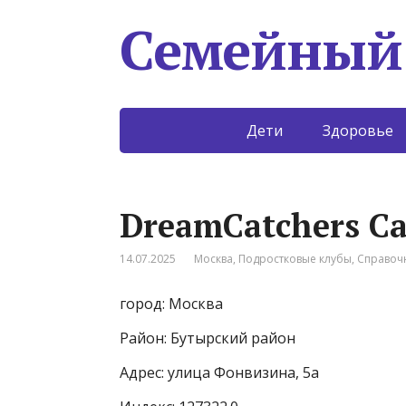
Семейный
Дети
Здоровье
DreamCatchers C
14.07.2025
Москва
,
Подростковые клубы
,
Справоч
город: Москва
Район: Бутырский район
Адрес: улица Фонвизина, 5а