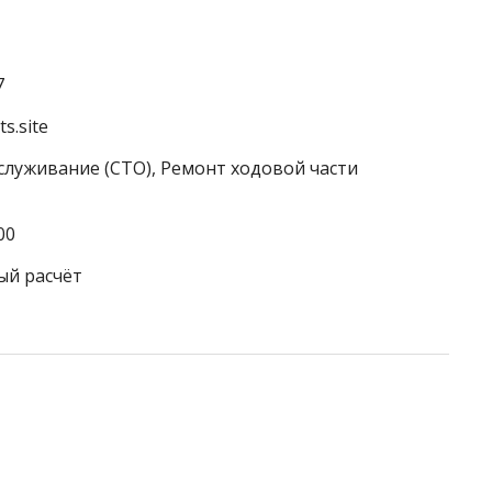
7
s.site
служивание (СТО), Ремонт ходовой части
00
ый расчёт