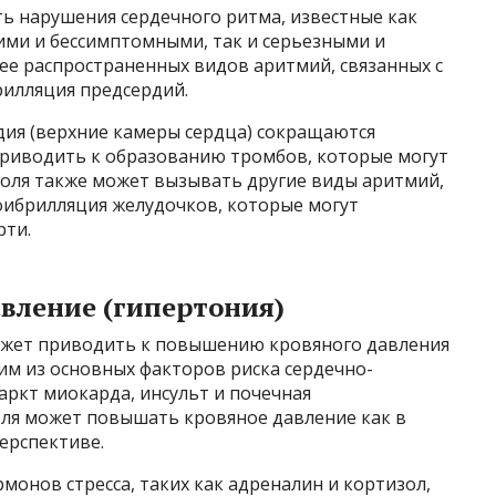
ь нарушения сердечного ритма, известные как
ими и бессимптомными, так и серьезными и
е распространенных видов аритмий, связанных с
рилляция предсердий.
ия (верхние камеры сердца) сокращаются
приводить к образованию тромбов, которые могут
голя также может вызывать другие виды аритмий,
фибрилляция желудочков, которые могут
рти.
вление (гипертония)
ожет приводить к повышению кровяного давления
ним из основных факторов риска сердечно-
аркт миокарда, инсульт и почечная
оля может повышать кровяное давление как в
перспективе.
онов стресса, таких как адреналин и кортизол,