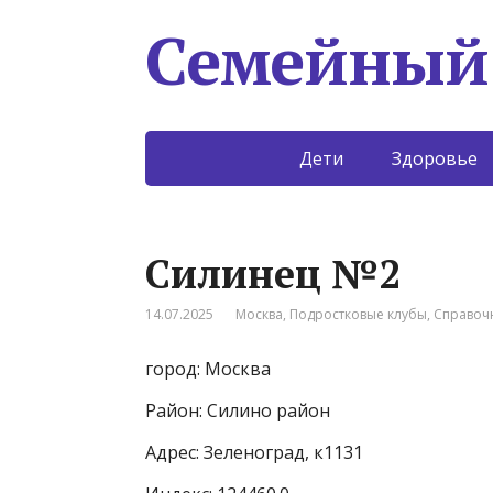
Семейный
Дети
Здоровье
Силинец №2
14.07.2025
Москва
,
Подростковые клубы
,
Справоч
город: Москва
Район: Силино район
Адрес: Зеленоград, к1131